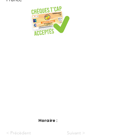
Horaire :
< Précèdent
Suivant >