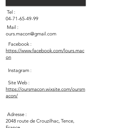
Tel :
04-71-65-49-99
Mail :
ours.macon@gmail.com
Facebook :
https://www.facebook.com/lours.mac
on
Instagram :
Site Web :
https://oursmacon.wixsite.com/oursm
acon/
Adresse :
2048 route de Crouzilhac, Tence,
France