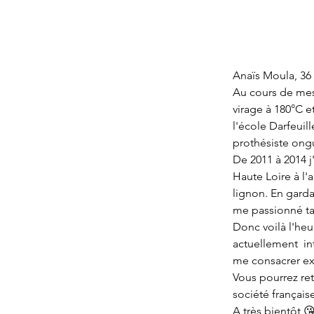
Anaïs Moula, 36
Au cours de mes 
virage à 180°C e
l'école Darfeuil
prothésiste ongu
De 2011 à 2014 j
Haute Loire à l'
lignon. En garda
me passionné ta
Donc voilà l'heu
actuellement  in
me consacrer ex
Vous pourrez ret
société française
A très bientôt 