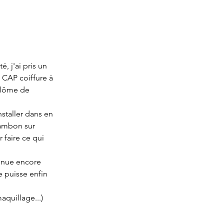
 j'ai pris un 
 CAP coiffure à 
plôme de 
staller dans en 
hambon sur 
 faire ce qui 
tinue encore 
 puisse enfin 
quillage...) 