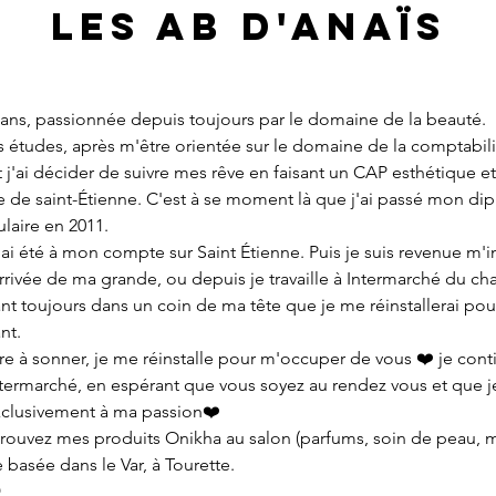
Les AB d'Anaïs
 ans, passionnée depuis toujours par le domaine de la beauté. 
études, après m'être orientée sur le domaine de la comptabilité,
t j'ai décider de suivre mes rêve en faisant un CAP esthétique et
le de saint-Étienne. C'est à se moment là que j'ai passé mon di
laire en 2011. 
'ai été à mon compte sur Saint Étienne. Puis je suis revenue m'in
arrivée de ma grande, ou depuis je travaille à Intermarché du c
nt toujours dans un coin de ma tête que je me réinstallerai pour
nt. 
re à sonner, je me réinstalle pour m'occuper de vous ❤️ je con
termarché, en espérant que vous soyez au rendez vous et que je
clusivement à ma passion❤️
rouvez mes produits Onikha au salon (parfums, soin de peau, ma
 basée dans le Var, à Tourette. 
