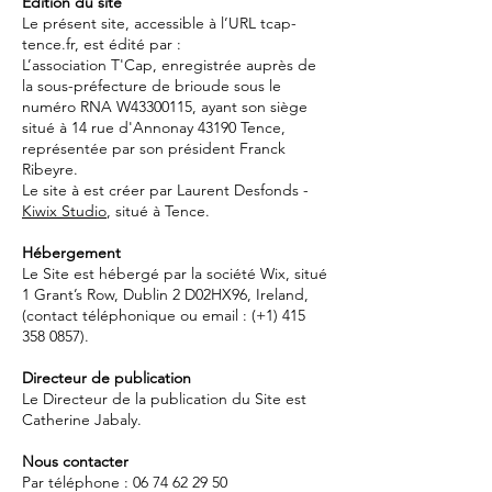
Édition du site
Le présent site, accessible à l’URL tcap-
tence.fr, est édité par :
L’association T'Cap, enregistrée auprès de
la sous-préfecture de brioude sous le
numéro RNA W43300115, ayant son siège
situé à 14 rue d'Annonay 43190 Tence,
représentée par son président Franck
Ribeyre.
Le site à est créer par Laurent Desfonds -
Kiwix Studio
, situé à Tence.
Hébergement
Le Site est hébergé par la société Wix, situé
1 Grant’s Row, Dublin 2 D02HX96, Ireland,
(contact téléphonique ou email : (+1)
415
358 0857)
.
Directeur de publication
Le Directeur de la publication du Site est
Catherine Jabaly.
Nous contacter
Par téléphone :
06 74 62 29 50