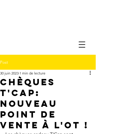
Post
30 juin 2023
1 min de lecture
Chèques
T'cap:
Nouveau
point de
vente à L'OT !