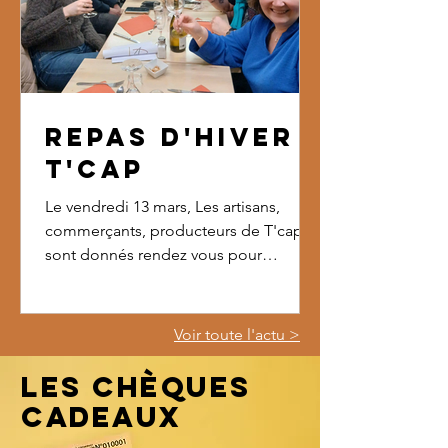
#mamanjetaime #tcap #tence
#commercelocal
#commercedeproximité
Repas d'hiver
T'CAP
Le vendredi 13 mars, Les artisans,
commerçants, producteurs de T'cap se
sont donnés rendez vous pour
partager leur repas annuel. Cette
année c'est à la table de L'Eden que la
convivialité,la bonne humeur et le
Voir toute l'actu >
plaisir de se retrouver ont résonné. Un
grand merci à Fabrice et Florence pour
LES CHèques
leur accueil.
Cadeaux