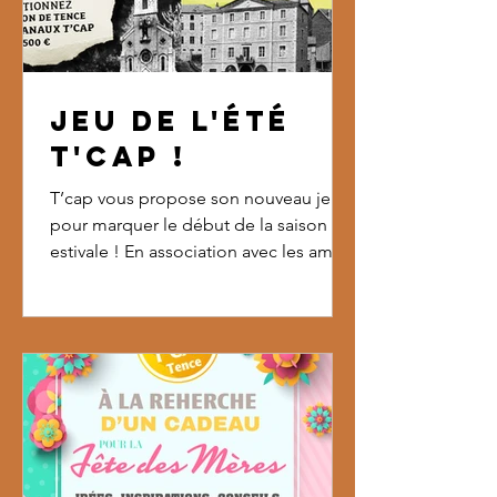
JEU DE L'ÉTÉ
T'CAP !
T’cap vous propose son nouveau jeu
pour marquer le début de la saison
estivale ! En association avec les amis
du vieux Tence Du 5 juin au 28 août
2026 : retrouvez et collectionnez les 15
vignettes + le blason de tence, pour
tenter de remporter des lots artisanaux
T'CAP d’une valeur de 500 € Comment
ça marche ? Récupérer le livret de jeu,
chez Carrefour Market Tence, Netto ou
à l’office de Tourisme. Collecter et
coller les 15 vignettes carte postale +