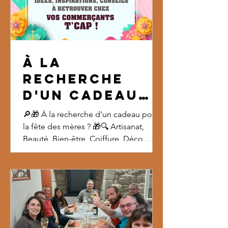
le blason de tence, lo
À la
recherche
d'un cadeau
pour la fête
🔎🎁 À la recherche d'un cadeau pour
des mères ?
la fête des mères ? 🎁🔍 Artisanat,
Beauté, Bien-être, Coiffure, Déco,
Gourmand, Loisirs, Mode... Vos
commerçants, artisans et producteurs
T'CAP ont forcément le cadeau idéal !
Trouvez l'inspiration en flânant dans les
rues de Tence, ou sur notre site :
www.tcaptence.fr/adherents
#fêtedesmères #fêtedesmères2026