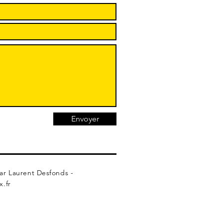
Envoyer
ar Laurent Desfonds -
x.fr